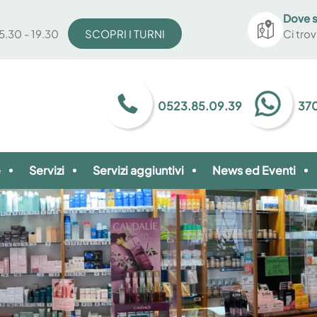
Dove 
15.30 - 19.30
SCOPRI I TURNI
Ci tro
0523.85.09.39
370
e
Servizi
Servizi aggiuntivi
News ed Eventi