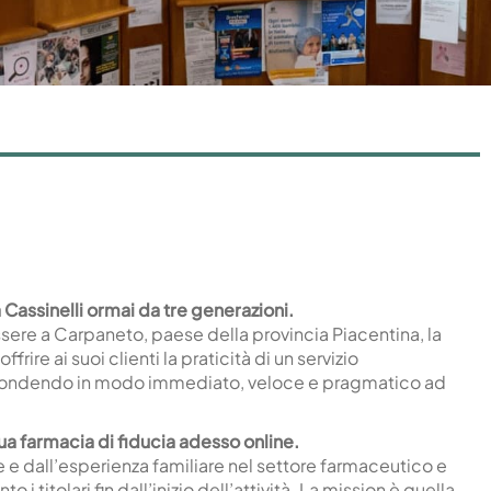
a Cassinelli ormai da tre generazioni.
sere a Carpaneto, paese della provincia Piacentina, la
ire ai suoi clienti la praticità di un servizio
ispondendo ​​in modo immediato, veloce e pragmatico ad
ua farmacia di fiducia adesso online.
e e dall’esperienza familiare nel settore farmaceutico e
i titolari fin dall’inizio dell’attività. La mission è quella