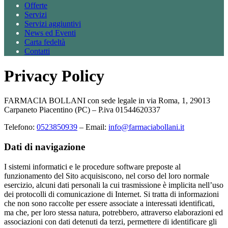
Offerte
Servizi
Servizi aggiuntivi
News ed Eventi
Carta fedeltà
Contatti
Privacy Policy
FARMACIA BOLLANI con sede legale in via Roma, 1, 29013
Carpaneto Piacentino (PC) – P.iva 01544620337
Telefono:
0523850939
– Email:
info@farmaciabollani.it
Dati di navigazione
I sistemi informatici e le procedure software preposte al
funzionamento del Sito acquisiscono, nel corso del loro normale
esercizio, alcuni dati personali la cui trasmissione è implicita nell’uso
dei protocolli di comunicazione di Internet. Si tratta di informazioni
che non sono raccolte per essere associate a interessati identificati,
ma che, per loro stessa natura, potrebbero, attraverso elaborazioni ed
associazioni con dati detenuti da terzi, permettere di identificare gli