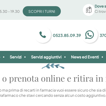
Dove 
15.30 - 19.30
SCOPRI I TURNI
Ci tro
0523.85.09.39
370
e
Servizi
Servizi aggiuntivi
News ed Eventi
 o prenota online e ritira in
ma prima di recarti in farmacia vuoi essere sicuro che sia dis
arafarmaco che stavi cercando senza alcun costo aggiuntivo. 